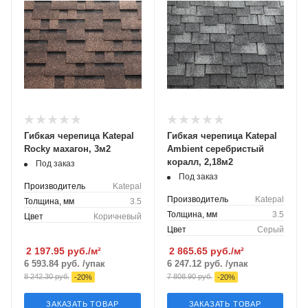
Гибкая черепица Katepal
Гибкая черепица Katepal
Rocky махагон, 3м2
Ambient серебристый
коралл, 2,18м2
Под заказ
Под заказ
Производитель
Katepal
Производитель
Katepal
Толщина, мм
3.5
Толщина, мм
3.5
Цвет
Коричневый
Цвет
Серый
2 197.95
руб./м²
2 865.65
руб./м²
6 593.84
руб.
/упак
6 247.12
руб.
/упак
8 242.30
руб.
7 808.90
руб.
-
20
%
-
20
%
ЗАКАЗАТЬ ТОВАР
ЗАКАЗАТЬ ТОВАР