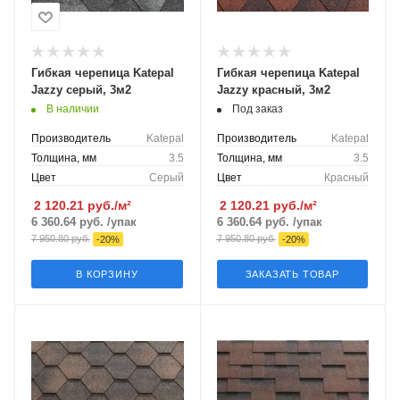
Гибкая черепица Katepal
Гибкая черепица Katepal
Jazzy серый, 3м2
Jazzy красный, 3м2
В наличии
Под заказ
Производитель
Katepal
Производитель
Katepal
Толщина, мм
3.5
Толщина, мм
3.5
Цвет
Серый
Цвет
Красный
2 120.21
руб./м²
2 120.21
руб./м²
6 360.64
руб.
/упак
6 360.64
руб.
/упак
7 950.80
руб.
7 950.80
руб.
-
20
%
-
20
%
В КОРЗИНУ
ЗАКАЗАТЬ ТОВАР