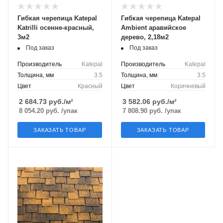
Гибкая черепица Katepal
Гибкая черепица Katepal
Katrilli осенне-красный,
Ambient аравийское
3м2
дерево, 2,18м2
Под заказ
Под заказ
Производитель
Katepal
Производитель
Katepal
Толщина, мм
3.5
Толщина, мм
3.5
Цвет
Красный
Цвет
Коричневый
2 684.73
руб./м²
3 582.06
руб./м²
8 054.20
руб.
/упак
7 808.90
руб.
/упак
ЗАКАЗАТЬ ТОВАР
ЗАКАЗАТЬ ТОВАР