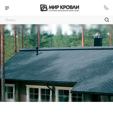
Гибкая черепица Катепал
в Улан-Удэ
19
—
—
Главная
Каталог
—
Материалы для кровли и крыши в Улан-Удэ
—
Мягкая кровля в Улан-Удэ
Гибкая черепица Катепал в Улан-Удэ