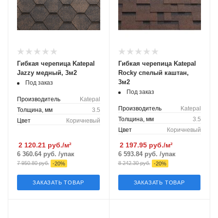
Гибкая черепица Katepal
Гибкая черепица Katepal
Jazzy медный, 3м2
Rocky спелый каштан,
3м2
Под заказ
Под заказ
Производитель
Katepal
Производитель
Katepal
Толщина, мм
3.5
Толщина, мм
3.5
Цвет
Коричневый
Цвет
Коричневый
2 120.21
руб./м²
2 197.95
руб./м²
6 360.64
руб.
/упак
6 593.84
руб.
/упак
7 950.80
руб.
8 242.30
руб.
-
20
%
-
20
%
ЗАКАЗАТЬ ТОВАР
ЗАКАЗАТЬ ТОВАР