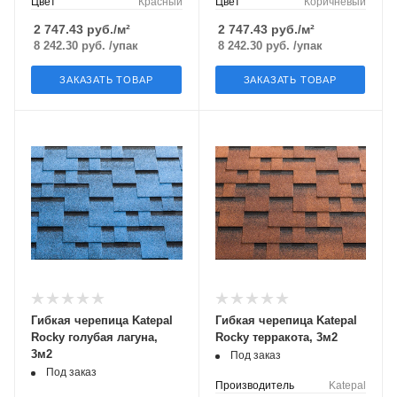
Цвет
Красный
Цвет
Коричневый
2 747.43
руб./м²
2 747.43
руб./м²
8 242.30
руб.
/упак
8 242.30
руб.
/упак
ЗАКАЗАТЬ ТОВАР
ЗАКАЗАТЬ ТОВАР
Гибкая черепица Katepal
Гибкая черепица Katepal
Rocky голубая лагуна,
Rocky терракота, 3м2
3м2
Под заказ
Под заказ
Производитель
Katepal