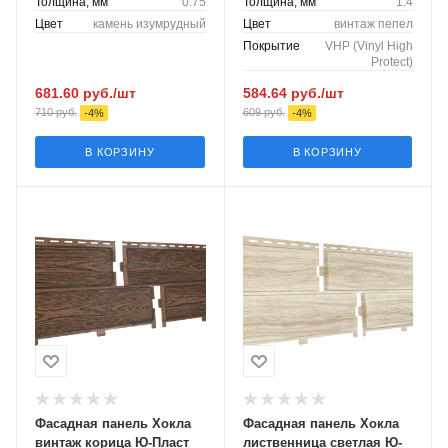
Толщина, мм
0.75
Толщина, мм
1.4
Цвет
камень изумрудный
Цвет
винтаж пепел
Покрытие
VHP (Vinyl High
Protect)
681.60
руб.
/шт
584.64
руб.
/шт
710
руб.
609
руб.
-
4
%
-
4
%
В КОРЗИНУ
В КОРЗИНУ
Фасадная панель Хокла
Фасадная панель Хокла
винтаж корица Ю-Пласт
лиственница светлая Ю-