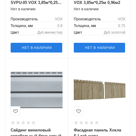
SVPU-05 VОХ 3,85м*0,25м
VOX 3,85м*0,25м 0,96м2
0,96м2
Нет в наличии
Нет в наличии
Производитель
VOX
Производитель
VOX
Толщина, мм
0.8
Толщина, мм
0.75
Цвет
Дуб винчестер
Цвет
Дуб золотой
НЕТ В НАЛИЧИИ
НЕТ В НАЛИЧИИ
Сайдинг виниловый
Фасадная панель Хокла
корабельный брус серый
S-Lock щепа