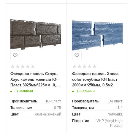
Фасадная панель Стоун-
Фасадная панель Хокла
Хаус камень жженый Ю-
color голубика Ю-Пласт
Пласт 3025мм*225мм, 0,68
2000мм*250мм, 0,5м2
м2
В наличии
В наличии
Производитель
Ю-Пласт
Производитель
Ю-Пласт
Толщина, мм
0.75
Толщина, мм
1.4
Цвет
камень жженый
Цвет
голубика
Покрытие
VHP (Vinyl High
Protect)