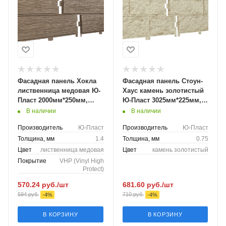
Фасадная панель Хокла
Фасадная панель Стоун-
лиственница медовая Ю-
Хаус камень золотистый
Пласт 2000мм*250мм,
Ю-Пласт 3025мм*225мм,
0,5м2
0,68м2
В наличии
В наличии
Производитель
Ю-Пласт
Производитель
Ю-Пласт
Толщина, мм
1.4
Толщина, мм
0.75
Цвет
лиственница медовая
Цвет
камень золотистый
Покрытие
VHP (Vinyl High
Protect)
570.24
руб.
/шт
681.60
руб.
/шт
594
руб.
710
руб.
-
4
%
-
4
%
В КОРЗИНУ
В КОРЗИНУ