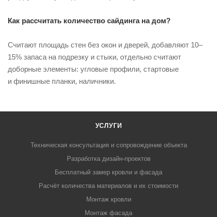
Как рассчитать количество сайдинга на дом?
Считают площадь стен без окон и дверей, добавляют 10–
15% запаса на подрезку и стыки, отдельно считают
доборные элементы: угловые профили, стартовые
и финишные планки, наличники.
УСЛУГИ
Техническая консультация и сопровождение объекта
Разработка дизайн-проектов
Бесплатный замер кровли и фасада
Расчёт количества материалов и их стоимости
Монтаж кровли
Монтаж фасада