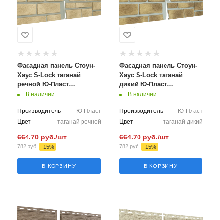
Фасадная панель Стоун-
Фасадная панель Стоун-
Хаус S-Lock таганай
Хаус S-Lock таганай
речной Ю-Пласт
дикий Ю-Пласт
1950мм*292мм, 0,569м2
1950мм*292мм, 0,569м2
В наличии
В наличии
Производитель
Ю-Пласт
Производитель
Ю-Пласт
Цвет
таганай речной
Цвет
таганай дикий
664.70
руб.
/шт
664.70
руб.
/шт
782
руб.
782
руб.
-
15
%
-
15
%
В КОРЗИНУ
В КОРЗИНУ