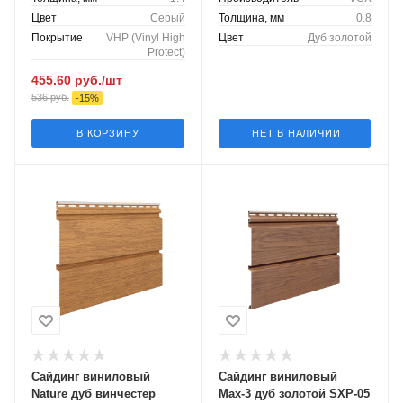
Цвет
Серый
Толщина, мм
0.8
Покрытие
VHP (Vinyl High
Цвет
Дуб золотой
Protect)
455.60
руб.
/шт
536
руб.
-
15
%
В КОРЗИНУ
НЕТ В НАЛИЧИИ
Сайдинг виниловый
Сайдинг виниловый
Nature дуб винчестер
Мах-3 дуб золотой SXP-05