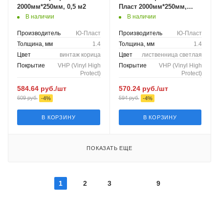
2000мм*250мм, 0,5 м2
Пласт 2000мм*250мм,
0,5м2
В наличии
В наличии
Производитель
Ю-Пласт
Производитель
Ю-Пласт
Толщина, мм
1.4
Толщина, мм
1.4
Цвет
винтаж корица
Цвет
лиственница светлая
Покрытие
VHP (Vinyl High
Покрытие
VHP (Vinyl High
Protect)
Protect)
584.64
руб.
/шт
570.24
руб.
/шт
609
руб.
594
руб.
-
4
%
-
4
%
В КОРЗИНУ
В КОРЗИНУ
ПОКАЗАТЬ ЕЩЕ
1
2
3
9