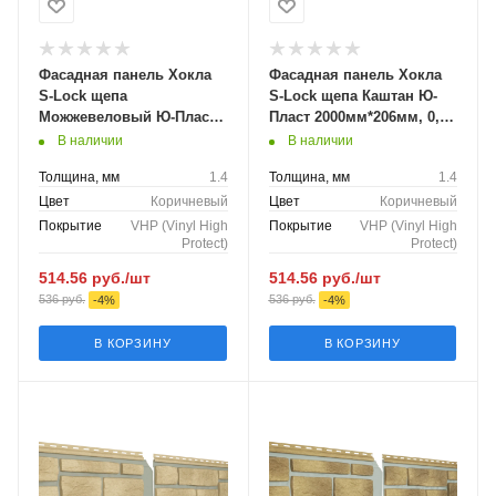
Фасадная панель Хокла
Фасадная панель Хокла
S-Lock щепа
S-Lock щепа Каштан Ю-
Можжевеловый Ю-Пласт
Пласт 2000мм*206мм, 0,41
2000мм*206мм, 0,41 м2
м2
В наличии
В наличии
Толщина, мм
1.4
Толщина, мм
1.4
Цвет
Коричневый
Цвет
Коричневый
Покрытие
VHP (Vinyl High
Покрытие
VHP (Vinyl High
Protect)
Protect)
514.56
руб.
/шт
514.56
руб.
/шт
536
руб.
536
руб.
-
4
%
-
4
%
В КОРЗИНУ
В КОРЗИНУ