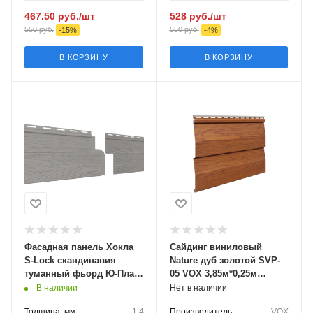
467.50
руб.
/шт
528
руб.
/шт
550
руб.
550
руб.
-
15
%
-
4
%
В КОРЗИНУ
В КОРЗИНУ
Фасадная панель Хокла
Сайдинг виниловый
S-Lock скандинавия
Nature дуб золотой SVP-
туманный фьорд Ю-Пласт
05 VОХ 3,85м*0,25м
1950мм*197мм, 0,384 м2
0,96м2
В наличии
Нет в наличии
Толщина, мм
1.4
Производитель
VOX