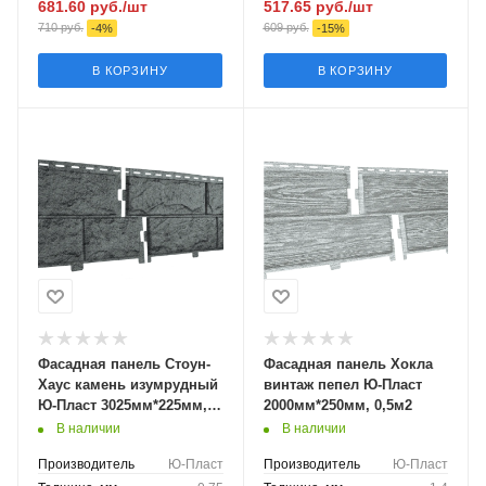
681.60
руб.
/шт
517.65
руб.
/шт
710
руб.
609
руб.
-
4
%
-
15
%
В КОРЗИНУ
В КОРЗИНУ
Фасадная панель Стоун-
Фасадная панель Хокла
Хаус камень изумрудный
винтаж пепел Ю-Пласт
Ю-Пласт 3025мм*225мм,
2000мм*250мм, 0,5м2
0,68м2
В наличии
В наличии
Производитель
Ю-Пласт
Производитель
Ю-Пласт