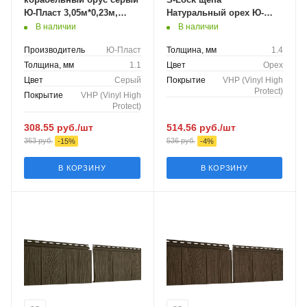
Ю-Пласт 3,05м*0,23м,
Натуральный орех Ю-
0,702м2
Пласт 2000мм*206мм, 0,41
В наличии
В наличии
м2
Производитель
Ю-Пласт
Толщина, мм
1.4
Толщина, мм
1.1
Цвет
Орех
Цвет
Серый
Покрытие
VHP (Vinyl High
Protect)
Покрытие
VHP (Vinyl High
Protect)
308.55
руб.
/шт
514.56
руб.
/шт
363
руб.
536
руб.
-
15
%
-
4
%
В КОРЗИНУ
В КОРЗИНУ