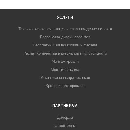
УСЛУГИ
Техническая консультация и сопровождение объекта
Разработка дизайн-проектов
Бесплатный замер кровли и фасада
Расчёт количества материалов и их стоимости
Монтаж кровли
Монтаж фасада
Установка мансардных окон
Хранение материалов
ПАРТНЁРАМ
Дилерам
Строителям