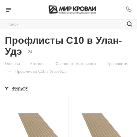
Профлисты C10 в Улан-
Удэ
24
—
—
—
Главная
Каталог
Фасадные материалы
Профнастил
—
Профлисты C10 в Улан-Удэ
ФИЛЬТР