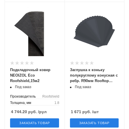
Подкладочный ковер
Заглушка к коньку
NEOIZOL Eco
полукруглому конусная с
Roofshield,15м2
ребр. R90мм Rooftop
БАРХАТ (Matt) RAL9005 PE
Под заказ
Под заказ
0,5мм Zn180
Производитель
Roofshield
Толщина, мм
1.8
4 744.20
руб.
/рул
1 671
руб.
/шт
ЗАКАЗАТЬ ТОВАР
ЗАКАЗАТЬ ТОВАР