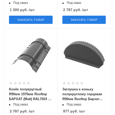
МК
0,5мм Zn180
Под заказ
Под заказ
1 300
руб.
/шт
2 787
руб.
/шт
ЗАКАЗАТЬ ТОВАР
ЗАКАЗАТЬ ТОВАР
Конёк полукруглый
Заглушка к коньку
R90мм 1970мм Rooftop
полукруглому торцевая
БАРХАТ (Matt) RAL7024 PE
R90мм Rooftop Бархат
0,5мм Zn180
RAL7024 PE 0,5мм Zn180
Под заказ
Под заказ
2 787
руб.
/шт
877
руб.
/шт