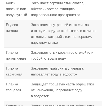
Конёк
Закрывает верхний стык скатов,
плоский или
обеспечивает вентиляцию
полукруглый
подкровельного пространства
Ендова
Закрывает внутренний стык скатов
нижняя
и отводит воду из этой точки, в отличие
от конька, который стоит на верхнем,
наружном стыке
Планка
Закрывает стык кровли со стеной или
примыкания
трубой, отводит воду
Планка
Закрывает край ската у карниза,
карнизная
направляет воду в водосток
Планка
Защищает торцевую часть обрешётки
торцевая
от намокания, направляет воду
в водосток
Капельник
Защищает торцевую часть обрешётки