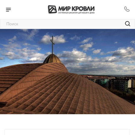
Композитная черепица
для крыши в Улан-Удэ
7
—
—
Главная
Каталог
—
Материалы для кровли и крыши в Улан-Удэ
Композитная черепица для крыши в Улан-Удэ