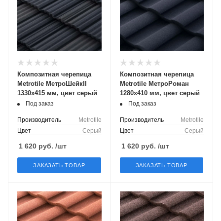
Композитная черепица
Композитная черепица
Metrotile МетроШейкII
Metrotile МетроРоман
1330x415 мм, цвет серый
1280x410 мм, цвет серый
Под заказ
Под заказ
Производитель
Metrotile
Производитель
Metrotile
Цвет
Серый
Цвет
Серый
1 620
руб.
/шт
1 620
руб.
/шт
ЗАКАЗАТЬ ТОВАР
ЗАКАЗАТЬ ТОВАР