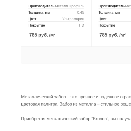
Производитель
Металл Профиль
Производитель
Ме
Толщина, мм
0.45
Толщина, мм
Цвет
Ультрамарин
Цвет
Покрытие
ПЭ
Покрытие
785
руб.
/м²
785
руб.
/м²
Металлический забор – это прочное и надежное ограж
цветовая палитра. Забор из металла – стильное реше
Приобретая металлический забор "Kronon", вы получа