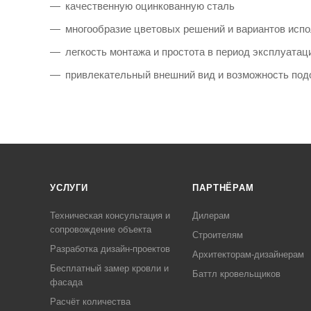
качественную оцинкованную сталь
многообразие цветовых решений и вариантов исп
легкость монтажа и простота в период эксплуатац
привлекательный внешний вид и возможность под
УСЛУГИ
ПАРТНЁРАМ
Техническая консультация и
Дилерам
сопровождение объекта
Строителям
Разработка дизайн-проектов
Архитекторам-дизайнерам
Бесплатный замер кровли и
Баттл кровельщиков
фасада
Расчёт количества