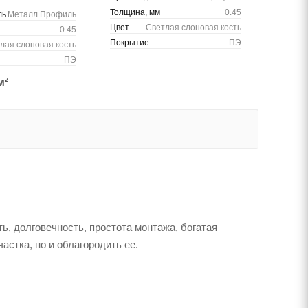
Толщина, мм
0.45
ль
Металл Профиль
Цвет
Светлая слоновая кость
0.45
Покрытие
ПЭ
лая слоновая кость
ПЭ
м²
ь, долговечность, простота монтажа, богатая
астка, но и облагородить ее.