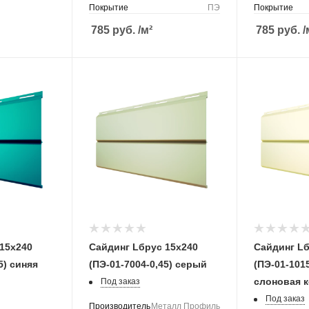
Покрытие
ПЭ
Покрытие
785
руб.
/м²
785
руб.
/
15х240
Сайдинг Lбрус 15х240
Сайдинг Lб
5) синяя
(ПЭ-01-7004-0,45) серый
(ПЭ-01-101
слоновая 
Под заказ
Под заказ
Производитель
Металл Профиль