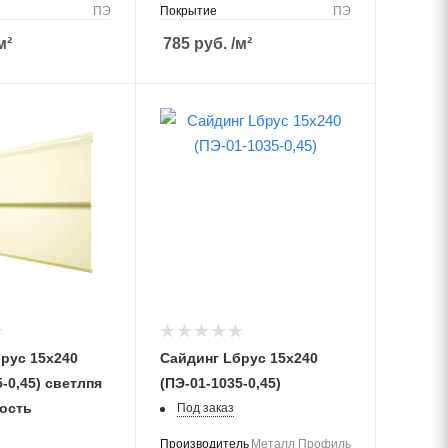
ПЭ
Покрытие
ПЭ
м²
785
руб.
/м²
рус 15х240
Сайдинг Lбрус 15х240
5-0,45) светлпя
(ПЭ-01-1035-0,45)
кость
Под заказ
Производитель
Металл Профиль