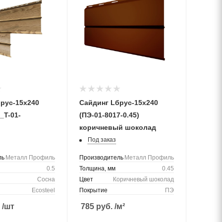
рус-15х240
Сайдинг Lбрус-15х240
_T-01-
(ПЭ-01-8017-0.45)
коричневый шоколад
Под заказ
ль
Металл Профиль
Производитель
Металл Профиль
0.5
Толщина, мм
0.45
Сосна
Цвет
Коричневый шоколад
Ecosteel
Покрытие
ПЭ
.
/шт
785
руб.
/м²