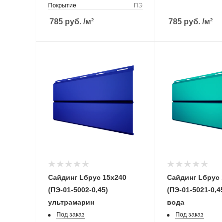
Покрытие
ПЭ
785
руб.
/м²
785
руб.
/м²
Сайдинг Lбрус 15х240
Сайдинг Lбрус 
(ПЭ-01-5002-0,45)
(ПЭ-01-5021-0,4
ультрамарин
вода
Под заказ
Под заказ