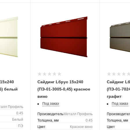
-15х240
Сайдинг Lбрус 15х240
Сайдинг Lб
45) белый
(ПЭ-01-3005-0,45) красное
(ПЭ-01-702
вино
графит
Под заказ
Под заказ
талл Профиль
0.45
Производитель
Металл Профиль
Производите
Белый
Толщина, мм
0.45
Толщина, мм
ПЭ
Цвет
Красное вино
Цвет