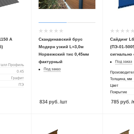
1150 А
Скандинавский брус
Сайдинг Lб
5)
Модерн узкий L=3,0м
(ПЭ-01-5005
Норвежский тис 0,45мм
сигнально
фактурный
Под заказ
талл Профиль
Под заказ
0.45
Производите
Графит
Толщина, мм
ПЭ
Цвет
Покрытие
834
руб.
/шт
785
руб.
/