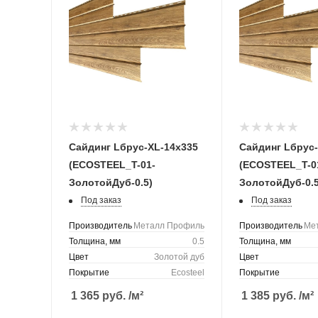
Сайдинг Lбрус-XL-14х335
Сайдинг Lбрус
(ECOSTEEL_T-01-
(ECOSTEEL_T-0
ЗолотойДуб-0.5)
ЗолотойДуб-0.5
Под заказ
Под заказ
Производитель
Металл Профиль
Производитель
Ме
Толщина, мм
0.5
Толщина, мм
Цвет
Золотой дуб
Цвет
Покрытие
Ecosteel
Покрытие
1 365
руб.
/м²
1 385
руб.
/м²