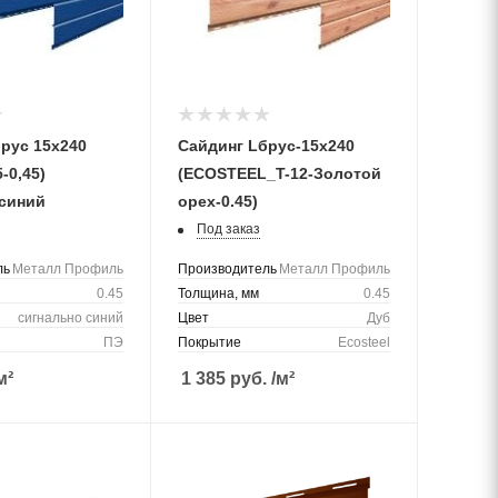
рус 15х240
Сайдинг Lбрус-15х240
-0,45)
(ECOSTEEL_T-12-Золотой
 синий
орех-0.45)
Под заказ
ль
Металл Профиль
Производитель
Металл Профиль
0.45
Толщина, мм
0.45
сигнально синий
Цвет
Дуб
ПЭ
Покрытие
Ecosteel
м²
1 385
руб.
/м²