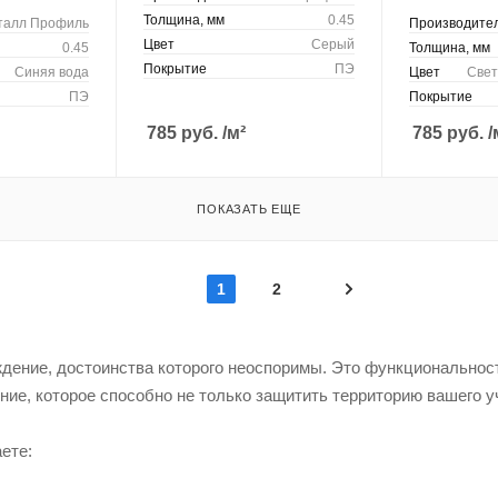
Толщина, мм
0.45
талл Профиль
Производите
Цвет
Серый
0.45
Толщина, мм
Покрытие
ПЭ
Синяя вода
Цвет
Свет
ПЭ
Покрытие
785
руб.
/м²
785
руб.
/
ПОКАЗАТЬ ЕЩЕ
1
2
дение, достоинства которого неоспоримы. Это функциональност
ние, которое способно не только защитить территорию вашего уч
ете: