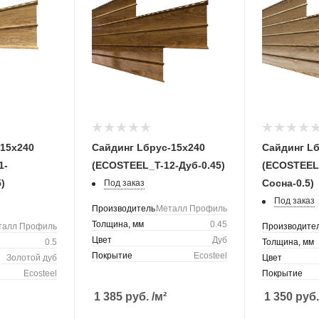
-15х240
Сайдинг Lбрус-15х240
Сайдинг Lб
1-
(ECOSTEEL_T-12-Дуб-0.45)
(ECOSTEEL
)
Сосна-0.5)
Под заказ
Под заказ
Производитель
Металл Профиль
Толщина, мм
0.45
талл Профиль
Производите
Цвет
Дуб
0.5
Толщина, мм
Покрытие
Ecosteel
Золотой дуб
Цвет
Ecosteel
Покрытие
1 385
руб.
/м²
1 350
руб