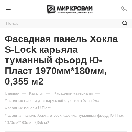
Фасадная панель Хокла
S-Lock карьяла
туманный фьорд Ю-
Пласт 1970мм*180мм,
0,355 м2
—
—
—
Главная
Каталог
Фасадные материалы
—
Фасадные панели для наружной отделки в Улан-Удэ
—
Фасадные панели U-Plast
Фасадная панель Хокла S-Lock карьяла туманный фьорд Ю-Пласт
1970мм*180мм, 0,355 м2