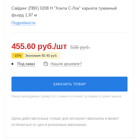
Сайдинг (ПВХ) 0208 H "Хокла С-Лок" карьяла туманный
фьорд 1,97 м
Подробности
455.60
руб.
/шт
536
руб.
-
15
%
Экономия
80.40
руб.
Под заказ
Нашли дешевле?
ЗАКАЗАТЬ ТОВАР
Наши менеджеры свяжутся с вами и уточнят условия и сроки заказа
Цена действительна только для интернет-магазина и может
отличаться от цен в розничных магазинах