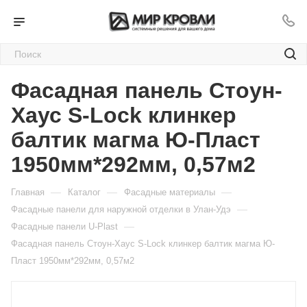
Фасадная панель Стоун-
Хаус S-Lock клинкер
балтик магма Ю-Пласт
1950мм*292мм, 0,57м2
—
—
—
Главная
Каталог
Фасадные материалы
—
Фасадные панели для наружной отделки в Улан-Удэ
—
Фасадные панели U-Plast
Фасадная панель Стоун-Хаус S-Lock клинкер балтик магма Ю-
Пласт 1950мм*292мм, 0,57м2