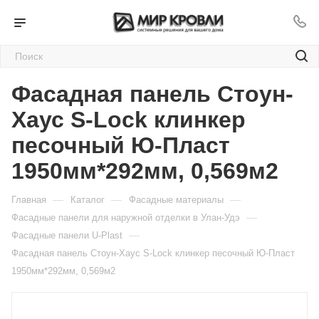
Фасадная панель Стоун-
Хаус S-Lock клинкер
песочный Ю-Пласт
1950мм*292мм, 0,569м2
—
—
—
Главная
Каталог
Фасадные материалы
—
Фасадные панели для наружной отделки в Улан-Удэ
—
Фасадные панели U-Plast
Фасадная панель Стоун-Хаус S-Lock клинкер песочный Ю-Пласт
1950мм*292мм, 0,569м2