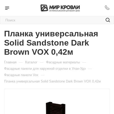
Планка универсальная
Solid Sandstone Dark
Brown VOX 0,42м
—
—
—
Главная
Каталог
Фасадные материалы
—
Фасадные панели для наружной отделки в Улан-Удэ
—
Фасадные панели Vox
Планка универсальная Solid Sandstone Dark Brown VOX 0,42м