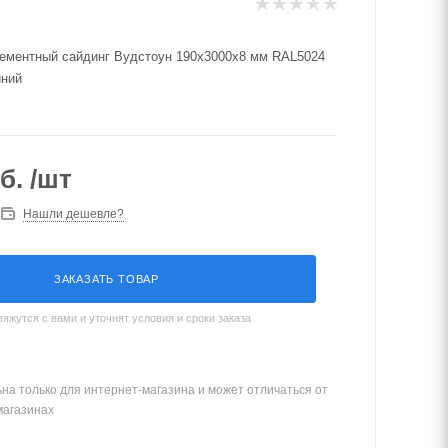
ментный сайдинг Вудстоун 190х3000х8 мм RAL5024
иний
б.
/шт
Нашли дешевле?
ЗАКАЗАТЬ ТОВАР
жутся с вами и уточнят условия и сроки заказа
на только для интернет-магазина и может отличаться от
магазинах