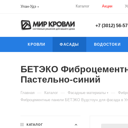
Каталог
Акции
У
Улан-Удэ
+7 (3012) 56-57
КРОВЛИ
ФАСАДЫ
ВОДОСТОКИ
БЕТЭКО Фиброцементны
Пастельно-синий
—
—
—
Главная
Каталог
Фасадные материалы
Фибро
Фиброцементные панели БЕТЭКО Вудстоун для фасада в Ул
КАТАЛОГ