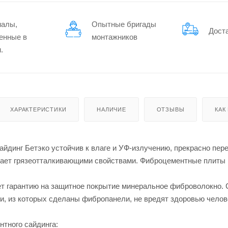
иалы,
Опытные бригады
Дост
енные в
монтажников
.
ХАРАКТЕРИСТИКИ
НАЛИЧИЕ
ОТЗЫВЫ
КАК
йдинг Бетэко устойчив к влаге и УФ-излучению, прекрасно пер
ает грязеотталкивающими свойствами. Фиброцементные плиты н
т гарантию на защитное покрытие минеральное фиброволокно. Ср
и, из которых сделаны фибропанели, не вредят здоровью челов
тного сайдинга: