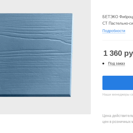
БЕТЭКО Фиброце
СТ Пастельно-с
Подробности
1 360
ру
Под заказ
Наши менеджеры свя
Цена действитель
цен в розничных 