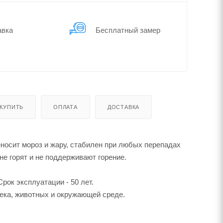
авка
Бес­плат­ный замер
 КУПИТЬ
ОПЛАТА
ДОСТАВКА
еносит мороз и жару, стабилен при любых перепадах
е горят и не поддерживают горение.
ок эксплуатации - 50 лет.
ека, животных и окружающей среде.