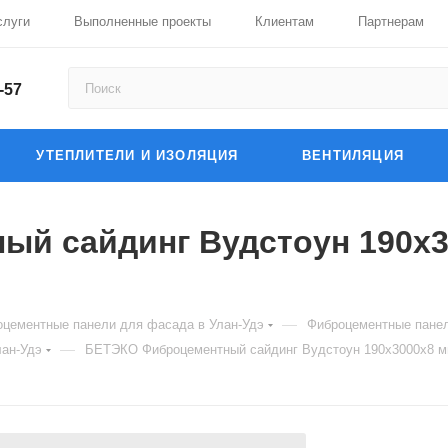
слуги
Выполненные проекты
Клиентам
Партнерам
-57
УТЕПЛИТЕЛИ И ИЗОЛЯЦИЯ
ВЕНТИЛЯЦИЯ
й сайдинг Вудстоун 190х3
—
цементные панели для фасада в Улан-Удэ
Фиброцементные пане
—
ан-Удэ
БЕТЭКО Фиброцементный сайдинг Вудстоун 190х3000х8 м