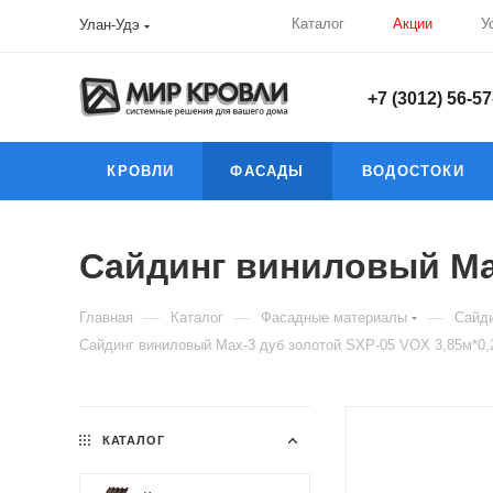
Каталог
Акции
У
Улан-Удэ
+7 (3012) 56-57
КРОВЛИ
ФАСАДЫ
ВОДОСТОКИ
Сайдинг виниловый Мах
—
—
—
Главная
Каталог
Фасадные материалы
Сайди
Сайдинг виниловый Мах-3 дуб золотой SXP-05 VOX 3,85м*0,
КАТАЛОГ