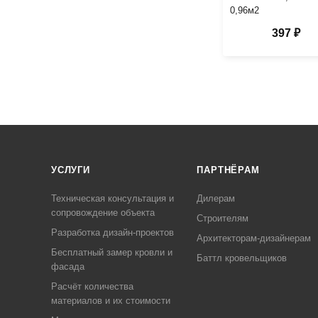
0,96м2
397 ₽
УСЛУГИ
ПАРТНЁРАМ
Техническая консультация и
Дилерам
сопровождение объекта
Строителям
Разработка дизайн-проектов
Архитекторам-дизайнерам
Бесплатный замер кровли и
Баттл кровельщиков
фасада
Расчёт количества
материалов и их стоимости