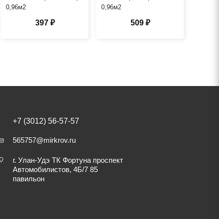
0,96м2
0,96м2
397 ₽
509 ₽
+7 (3012) 56-57-57
565757@mirkrov.ru
г. Улан-Удэ ​ТК Фортуна​ проспект
Автомобилистов, 4Б/7 ​85
павильон