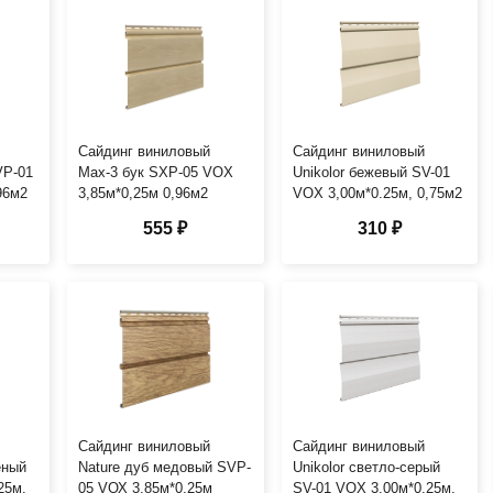
Сайдинг виниловый
Сайдинг виниловый
VP-01
Мах-3 бук SXP-05 VOX
Unikolor бежевый SV-01
96м2
3,85м*0,25м 0,96м2
VOX 3,00м*0.25м, 0,75м2
555 ₽
310 ₽
Сайдинг виниловый
Сайдинг виниловый
еный
Nature дуб медовый SVP-
Unikolor светло-серый
25м,
05 VОХ 3,85м*0,25м
SV-01 VOX 3,00м*0.25м,