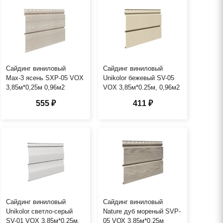
Сайдинг виниловый
Сайдинг виниловый
Мах-3 ясень SXP-05 VOX
Unikolor бежевый SV-05
3,85м*0,25м 0,96м2
VOX 3,85м*0.25м, 0,96м2
555 ₽
411 ₽
Сайдинг виниловый
Сайдинг виниловый
Unikolor светло-серый
Nature дуб мореный SVP-
SV-01 VOX 3,85м*0.25м,
05 VОХ 3,85м*0,25м