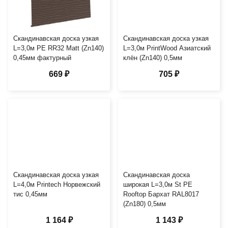
Скандинавская доска узкая
Скандинавская доска узкая
L=3,0м PE RR32 Matt (Zn140)
L=3,0м PrintWood Азиатский
0,45мм фактурный
клён (Zn140) 0,5мм
669 ₽
705 ₽
Скандинавская доска узкая
Скандинавская доска
L=4,0м Printech Норвежский
широкая L=3,0м St PE
тис 0,45мм
Rooftop Бархат RAL8017
(Zn180) 0,5мм
1 164 ₽
1 143 ₽