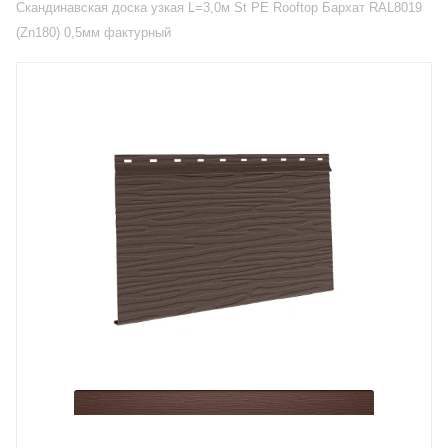
Скандинавская доска узкая L=3,0м St PE Rooftop Бархат RAL8019
(Zn180) 0,5мм фактурный