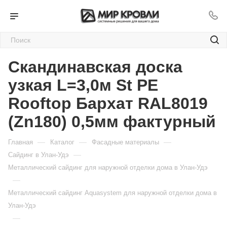
Скандинавская доска
узкая L=3,0м St PE
Rooftop Бархат RAL8019
(Zn180) 0,5мм фактурный
—
—
—
Главная
Каталог
Фасадные материалы
—
Сайдинг в Улан-Удэ
Металлический сайдинг для наружной отделки дома в Улан-Удэ
—
Металлический сайдинг Aquasystem для наружной отделки дома в
Улан-Удэ
—