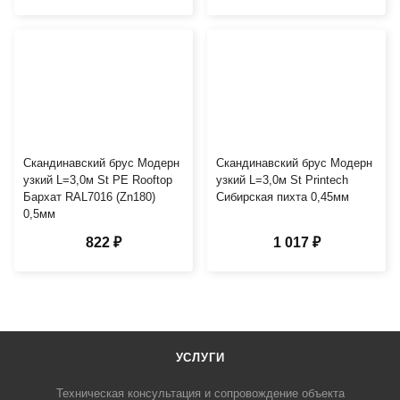
Скандинавский брус Модерн
Скандинавский брус Модерн
узкий L=3,0м St PE Rooftop
узкий L=3,0м St Printech
Бархат RAL7016 (Zn180)
Сибирская пихта 0,45мм
0,5мм
822 ₽
1 017 ₽
УСЛУГИ
Техническая консультация и сопровождение объекта