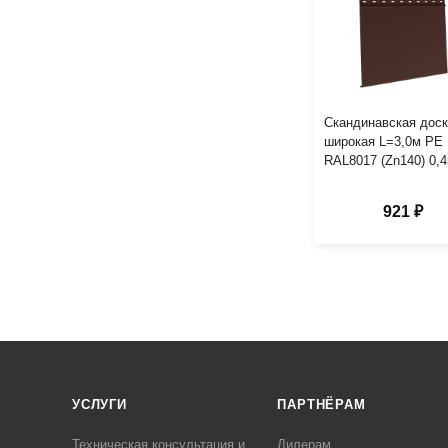
Скандинавская дос
широкая L=3,0м PE
RAL8017 (Zn140) 0,
921 ₽
УСЛУГИ
ПАРТНЁРАМ
Техническая консультация и
Дилерам