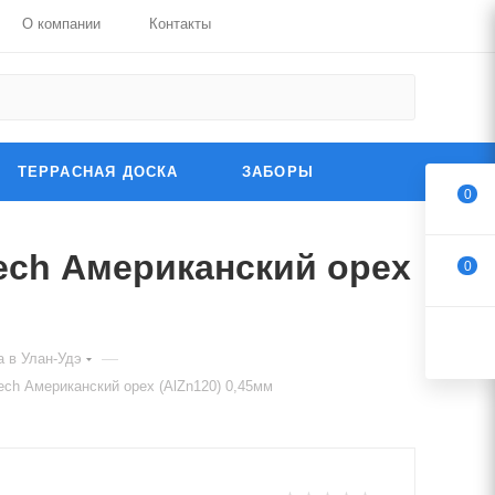
О компании
Контакты
ТЕРРАСНАЯ ДОСКА
ЗАБОРЫ
0
ech Американский орех
0
—
 в Улан-Удэ
ech Американский орех (AlZn120) 0,45мм