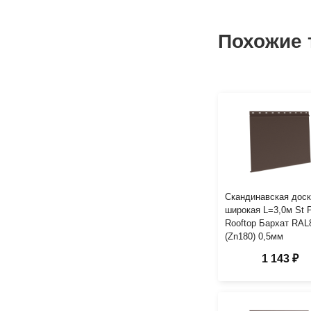
Похожие 
Скандинавская дос
широкая L=3,0м St 
Rooftop Бархат RAL
(Zn180) 0,5мм
1 143 ₽