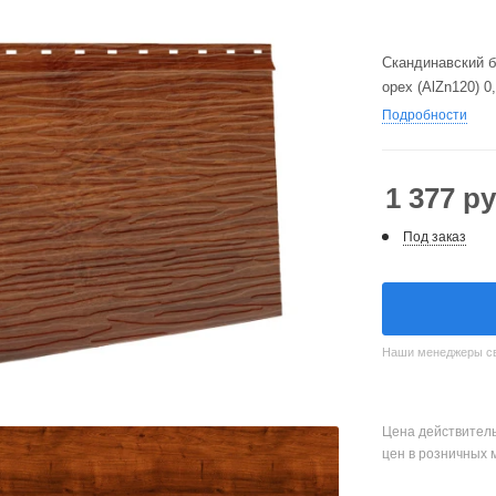
Скандинавский б
орех (AlZn120) 0
Подробности
1 377
ру
Под заказ
Наши менеджеры свя
Цена действитель
цен в розничных 