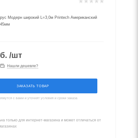
рус Модерн широкий L=3,0м Printech Американский
,45мм
б.
/шт
Нашли дешевле?
ЗАКАЗАТЬ ТОВАР
жутся с вами и уточнят условия и сроки заказа
на только для интернет-магазина и может отличаться от
магазинах