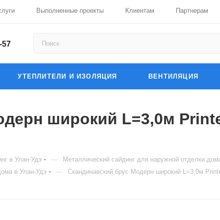
слуги
Выполненные проекты
Клиентам
Партнерам
-57
УТЕПЛИТЕЛИ И ИЗОЛЯЦИЯ
ВЕНТИЛЯЦИЯ
дерн широкий L=3,0м Print
—
нг в Улан-Удэ
Металлический сайдинг для наружной отделки дома
—
ома в Улан-Удэ
Скандинавский брус Модерн широкий L=3,0м Print