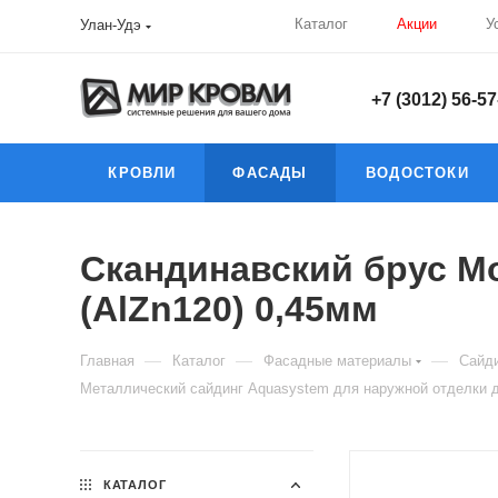
Каталог
Акции
У
Улан-Удэ
+7 (3012) 56-57
КРОВЛИ
ФАСАДЫ
ВОДОСТОКИ
Скандинавский брус Мо
(AlZn120) 0,45мм
—
—
—
Главная
Каталог
Фасадные материалы
Сайди
Металлический сайдинг Aquasystem для наружной отделки д
КАТАЛОГ