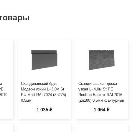
товары
ка
Скандинавский брус
Скандинавская доска
PE
Модерн узкий L=3,0м St
узкая L=4,0м St PE
8019
PU Matt RAL7024 (Zn275)
Rooftop Бархат RAL7016
0,5мм
(Zn180) 0,5мм фактурный
1 035 ₽
1 064 ₽