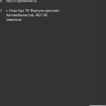
565757@mirkrov.ru
г. Улан-Удэ ​ТК Фортуна​ проспект
Автомобилистов, 4Б/7 ​85
павильон