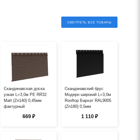
СМОТРЕТЬ ВСЕ ТОВАРЫ
Скандинавская доска
Скандинавский брус
узкая L=3,0м PE RR32
Модерн широкий L=3,0м
Matt (Zn140) 0,45мм
Rooftop Бархат RAL9005
фактурный
(Zn180) 0,5мм
669 ₽
1 110 ₽