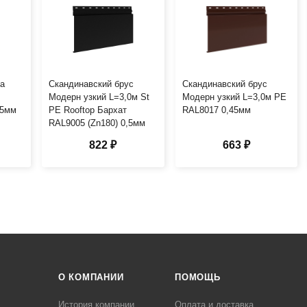
ка
Скандинавский брус
Скандинавский брус
Модерн узкий L=3,0м St
Модерн узкий L=3,0м PE
45мм
PE Rooftop Бархат
RAL8017 0,45мм
RAL9005 (Zn180) 0,5мм
822 ₽
663 ₽
О КОМПАНИИ
ПОМОЩЬ
История компании
Оплата и доставка