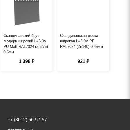
Скандинавский брус
Скандинавская доска
Модерн широкий L=3,0м
широкая L=3,0м PE
PU Matt RAL7024 (Zn275)
RAL7024 (Zn140) 0,45мм
0,5мм
1 398 ₽
921 ₽
+7 (3012) 56-57-57