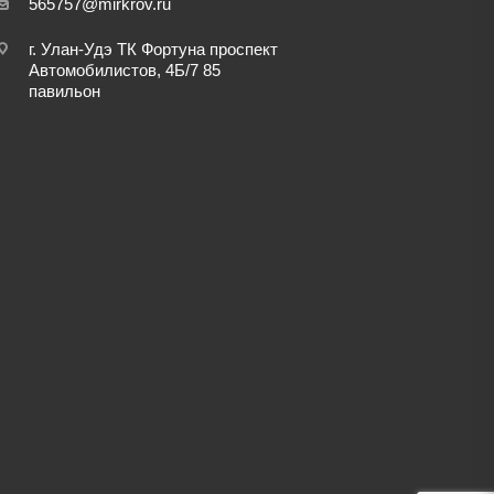
565757@mirkrov.ru
г. Улан-Удэ ​ТК Фортуна​ проспект
Автомобилистов, 4Б/7 ​85
павильон