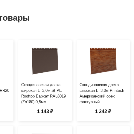
товары
Скандинавская доска
Скандинавская доска
 RR20
широкая L=3,0м St PE
широкая L=3,0м Printech
Rooftop Бархат RAL8019
Американский орех
(Zn180) 0,5мм
фактурный
1 143 ₽
1 242 ₽