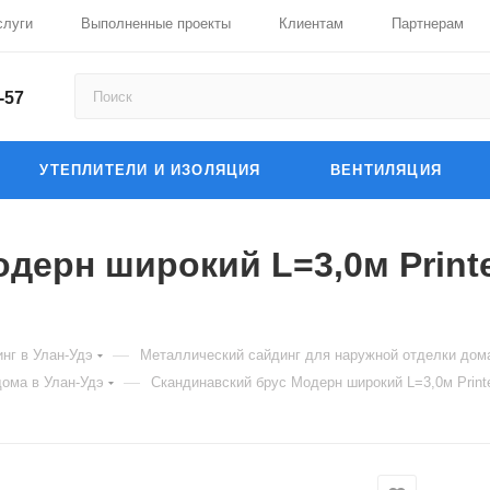
слуги
Выполненные проекты
Клиентам
Партнерам
-57
УТЕПЛИТЕЛИ И ИЗОЛЯЦИЯ
ВЕНТИЛЯЦИЯ
дерн широкий L=3,0м Print
—
нг в Улан-Удэ
Металлический сайдинг для наружной отделки дома
—
ома в Улан-Удэ
Скандинавский брус Модерн широкий L=3,0м Prin