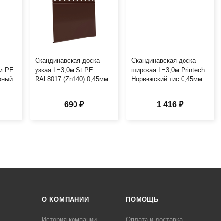
Скандинавская доска
Скандинавская доска
0м PE
узкая L=3,0м St PE
широкая L=3,0м Printech
рный
RAL8017 (Zn140) 0,45мм
Норвежский тис 0,45мм
690 ₽
1 416 ₽
О КОМПАНИИ
ПОМОЩЬ
История компании
Оплата и доставка