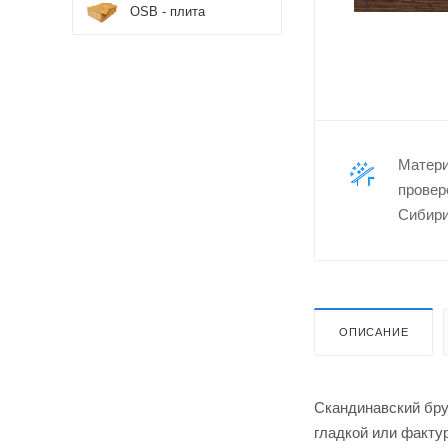
OSB - плита
Матер
провер
Сибири
ОПИСАНИЕ
Скандинавский бру
гладкой или факту