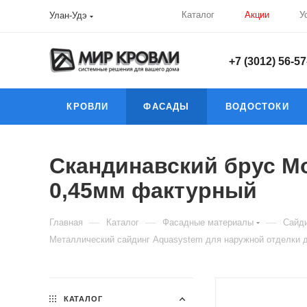
Каталог
Акции
У
Улан-Удэ
+7 (3012) 56-57
КРОВЛИ
ФАСАДЫ
ВОДОСТОКИ
Скандинавский брус Мо
0,45мм фактурный
—
—
—
Главная
Каталог
Фасадные материалы
Сайди
Металлический сайдинг Aquasystem для наружной отделки д
КАТАЛОГ