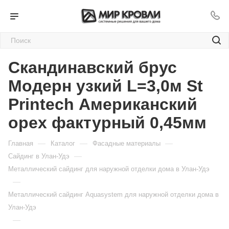
Скандинавский брус
Модерн узкий L=3,0м St
Printech Американский
орех фактурный 0,45мм
—
—
—
Главная
Каталог
Фасадные материалы
—
Сайдинг в Улан-Удэ
Металлический сайдинг для наружной отделки дома в Улан-Удэ
—
Металлический сайдинг Aquasystem для наружной отделки дома в
Улан-Удэ
—