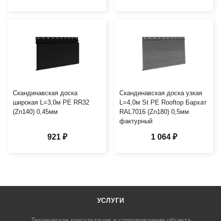
Скандинавская доска
Скандинавская доска узкая
широкая L=3,0м PE RR32
L=4,0м St PE Rooftop Бархат
(Zn140) 0,45мм
RAL7016 (Zn180) 0,5мм
фактурный
921 ₽
1 064 ₽
УСЛУГИ
Техническая консультация и сопровождение объекта