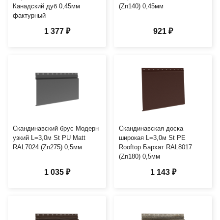
Канадский дуб 0,45мм
(Zn140) 0,45мм
фактурный
1 377 ₽
921 ₽
Скандинавский брус Модерн
Скандинавская доска
узкий L=3,0м St PU Matt
широкая L=3,0м St PE
RAL7024 (Zn275) 0,5мм
Rooftop Бархат RAL8017
(Zn180) 0,5мм
1 035 ₽
1 143 ₽