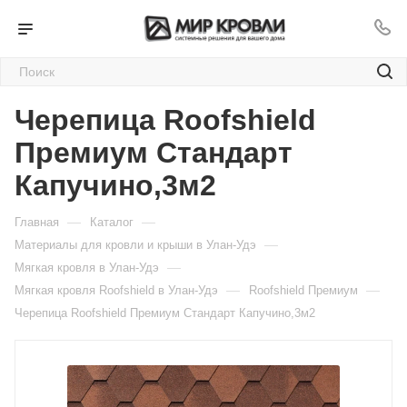
Черепица Roofshield
Премиум Стандарт
Капучино,3м2
—
—
Главная
Каталог
—
Материалы для кровли и крыши в Улан-Удэ
—
Мягкая кровля в Улан-Удэ
—
—
Мягкая кровля Roofshield в Улан-Удэ
Roofshield Премиум
Черепица Roofshield Премиум Стандарт Капучино,3м2