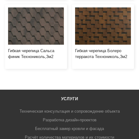
Гибкая черепица Сальса
Гибкая черепица Болеро
финик Технониколь,3м2
терракота Технониколь,3м2
УСЛУГИ
Техническая консультация и сопровождение объекта
Разработка дизайн-проектов
Бесплатный замер кровли и фасада
Расчёт количества материалов и их стоимости