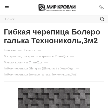
Гибкая черепица Болеро
галька Технониколь,3м2
—
—
Главная
Каталог
—
Материалы для кровли и крыши в Улан-Удэ
—
Мягкая кровля в Улан-Удэ
—
Гибкая черепица Shinglas (Шинглас) в Улан-Удэ
Гибкая черепица Болеро галька Технониколь,3м2