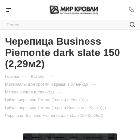
Черепица Business
Piemonte dark slate 150
(2,29м2)
—
—
Главная
Каталог
—
Материалы для кровли и крыши в Улан-Удэ
—
Мягкая кровля в Улан-Удэ
—
Гибкая черепица Тегола (Tegola) в Улан-Удэ
—
Гибкая черепица Тегола (Tegola) Business в Улан-Удэ
Черепица Business Piemonte dark slate 150 (2,29м2)