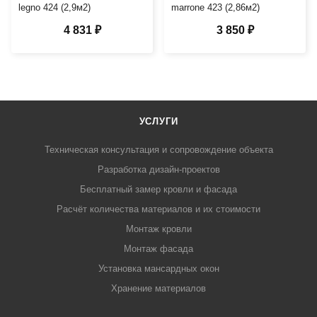
legno 424 (2,9м2)
marrone 423 (2,86м2)
4 831 ₽
3 850 ₽
УСЛУГИ
Техническая консультация и сопровождение объекта
Разработка дизайн-проектов
Бесплатный замер кровли и фасада
Расчёт количества материалов и их стоимости
Монтаж кровли
Монтаж фасада
Установка мансардных окон
Хранение материалов