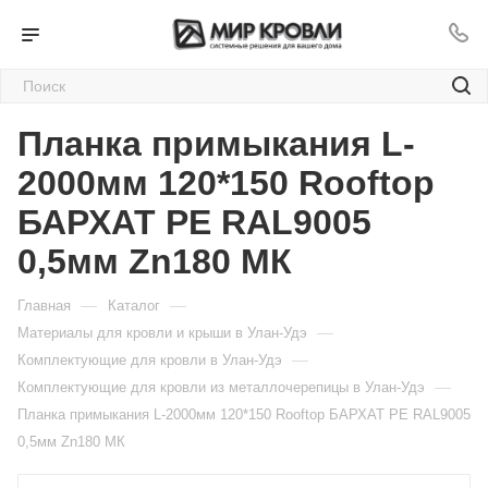
Планка примыкания L-
2000мм 120*150 Rooftop
БАРХАТ PE RAL9005
0,5мм Zn180 МК
—
—
Главная
Каталог
—
Материалы для кровли и крыши в Улан-Удэ
—
Комплектующие для кровли в Улан-Удэ
—
Комплектующие для кровли из металлочерепицы в Улан-Удэ
Планка примыкания L-2000мм 120*150 Rooftop БАРХАТ PE RAL9005
0,5мм Zn180 МК