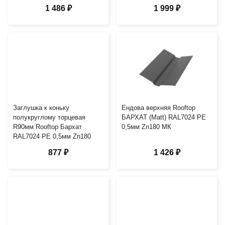
1 486 ₽
1 999 ₽
Заглушка к коньку
Ендова верхняя Rooftop
полукруглому торцевая
БАРХАТ (Matt) RAL7024 PE
R90мм Rooftop Бархат
0,5мм Zn180 МК
RAL7024 PE 0,5мм Zn180
877 ₽
1 426 ₽