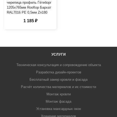
черепица профиль Гётеборг
1205х765мм Rooftop Бархат
RAL7016 PE 0,5мм Zn180
1 185 ₽
УСЛУГИ
Техническая консультация и сопровождение объекта
Разработка дизайн-проектов
Бесплатный замер кровли и фасада
Расчёт количества материалов и их стоимости
Монтаж кровли
Монтаж фасада
Установка мансардных окон
Хранение материалов