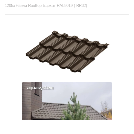
1205х765мм Rooftop Бархат RAL8019 ( RR32)