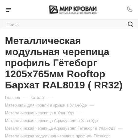
Металлическая
модульная черепица
профиль Гётеборг
1205х765мм Rooftop
Бархат RAL8019 ( RR32)
—
—
Главная
Каталог
—
Материалы для кровли и крыши в Улан-Удэ
—
Металлическая черепица в Улан-Удэ
—
Металлическая черепица Aquasystem в Улан-Удэ
—
Металлическая черепица Aquasystem Гётеборг в Улан-Удэ
Металлическая модульная черепица профиль Гётеборг