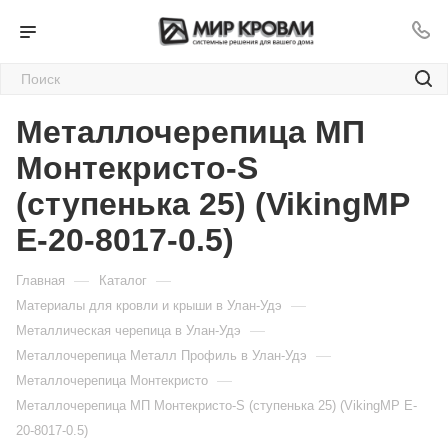
Металлочерепица МП
Монтекристо-S
(ступенька 25) (VikingMP
E-20-8017-0.5)
—
—
Главная
Каталог
—
Материалы для кровли и крыши в Улан-Удэ
—
Металлическая черепица в Улан-Удэ
—
Металлочерепица Металл Профиль в Улан-Удэ
—
Металлочерепица Монтекристо
Металлочерепица МП Монтекристо-S (ступенька 25) (VikingMP E-
20-8017-0.5)