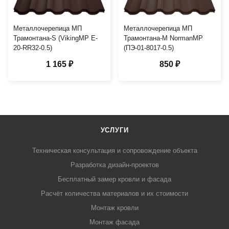
Металлочерепица МП
Металлочерепица МП
Трамонтана-S (VikingMP E-
Трамонтана-M NormanMP
20-RR32-0.5)
(ПЭ-01-8017-0.5)
1 165 ₽
850 ₽
УСЛУГИ
Техническая консультация и сопровождение объекта
Разработка дизайн-проектов
Бесплатный замер кровли и фасада
Расчёт количества материалов и их стоимости
Монтаж кровли
Монтаж фасада