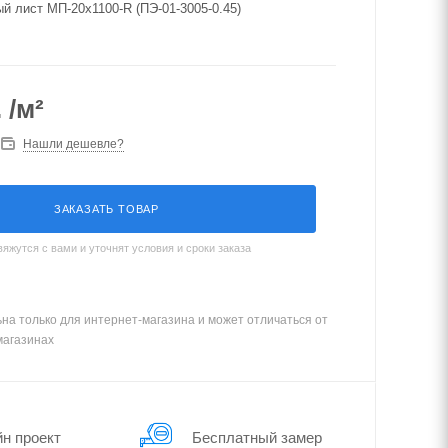
 лист МП-20х1100-R (ПЭ-01-3005-0.45)
.
/м²
Нашли дешевле?
ЗАКАЗАТЬ ТОВАР
жутся с вами и уточнят условия и сроки заказа
на только для интернет-магазина и может отличаться от
магазинах
йн проект
Бес­плат­ный замер