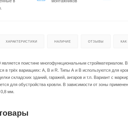
енные в
монтажников
.
ХАРАКТЕРИСТИКИ
НАЛИЧИЕ
ОТЗЫВЫ
КАК
является поистине многофункциональным стройматериалом. В
ся в трёх вариациях: А, В и R. Типы А и В используются для кр
елки складских зданий, гаражей, ангаров и т.п. Вариант с мар
уется для обустройства кровли. В зависимости от зоны примене
 0,8 мм.
товары