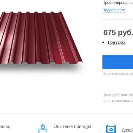
Профилированный
Подробности
675
руб
Под заказ
Наши менеджеры свя
Цена действитель
цен в розничных 
иалы,
Опытные бригады
Диза