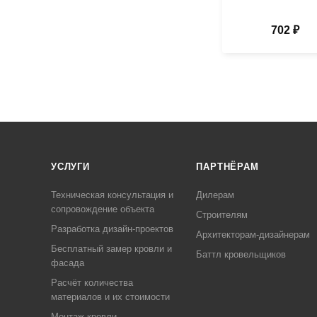
702 ₽
УСЛУГИ
ПАРТНЁРАМ
Техническая консультация и
Дилерам
сопровождение объекта
Строителям
Разработка дизайн-проектов
Архитекторам-дизайнерам
Бесплатный замер кровли и
Баттл кровельщиков
фасада
Расчёт количества
материалов и их стоимости
Монтаж кровли