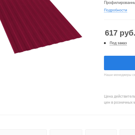
Профилированный
Подробности
617
руб
Под заказ
Наши менеджеры свя
Цена действитель
цен в розничных 