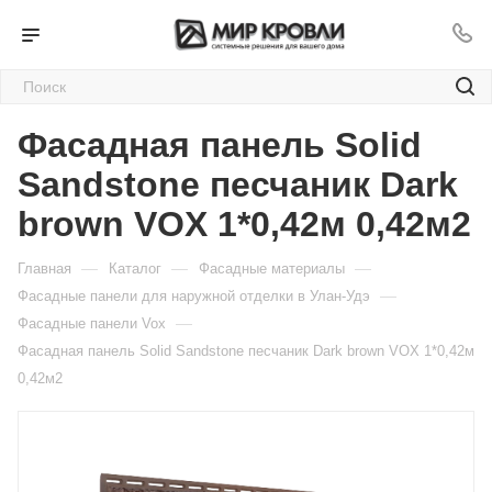
Фасадная панель Solid
Sandstone песчаник Dark
brown VOX 1*0,42м 0,42м2
—
—
—
Главная
Каталог
Фасадные материалы
—
Фасадные панели для наружной отделки в Улан-Удэ
—
Фасадные панели Vox
Фасадная панель Solid Sandstone песчаник Dark brown VOX 1*0,42м
0,42м2