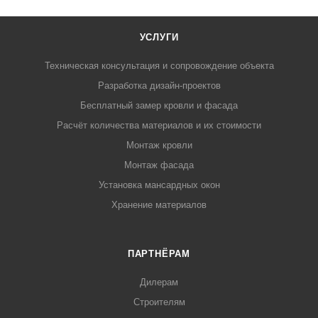
УСЛУГИ
Техническая консультация и сопровождение объекта
Разработка дизайн-проектов
Бесплатный замер кровли и фасада
Расчёт количества материалов и их стоимости
Монтаж кровли
Монтаж фасада
Установка мансардных окон
Хранение материалов
ПАРТНЁРАМ
Дилерам
Строителям