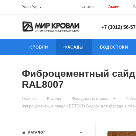
Каталог
Акции
У
Улан-Удэ
+7 (3012) 56-57
КРОВЛИ
ФАСАДЫ
ВОДОСТОКИ
Фиброцементный сайди
RAL8007
—
—
—
Главная
Каталог
Фасадные материалы
Фибро
Фиброцементные панели БЕТЭКО Вудрок для фасада в Улан
КАТАЛОГ