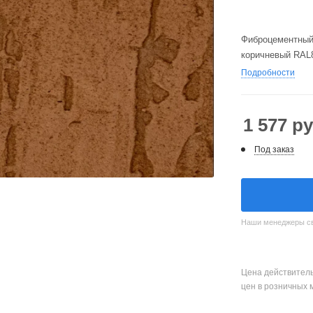
Фиброцементный
коричневый RAL
Подробности
1 577
ру
Под заказ
Наши менеджеры свя
Цена действитель
цен в розничных 