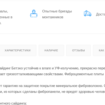
иалы,
Опытные бригады
Дост
енные в
монтажников
.
ХАРАКТЕРИСТИКИ
НАЛИЧИЕ
ОТЗЫВЫ
КАК
йдинг Бетэко устойчив к влаге и УФ-излучению, прекрасно пер
ает грязеотталкивающими свойствами. Фиброцементные плиты н
т гарантию на защитное покрытие минеральное фиброволокно. Ср
и, из которых сделаны фибропанели, не вредят здоровью челов
тного сайдинга: