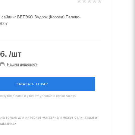
 сайдинг БЕТЭКО Вудрок (Короед) Палево-
8007
б.
/шт
Нашли дешевле?
ЗАКАЗАТЬ ТОВАР
жутся с вами и уточнят условия и сроки заказа
на только для интернет-магазина и может отличаться от
магазинах