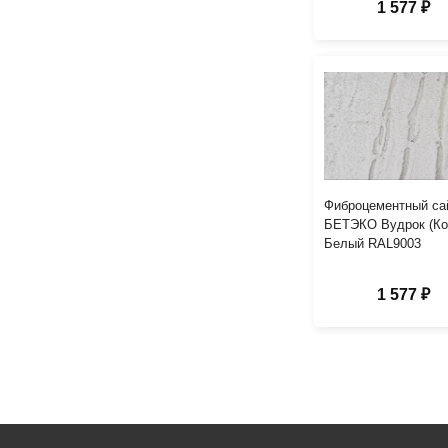
1 577 ₽
Фиброцементный са
БЕТЭКО Вудрок (Ко
Белый RAL9003
1 577 ₽