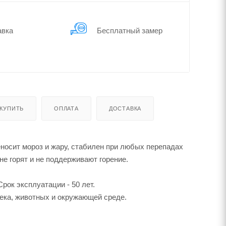
авка
Бес­плат­ный замер
 КУПИТЬ
ОПЛАТА
ДОСТАВКА
еносит мороз и жару, стабилен при любых перепадах
е горят и не поддерживают горение.
ок эксплуатации - 50 лет.
ека, животных и окружающей среде.