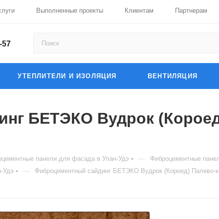
слуги
Выполненные проекты
Клиентам
Партнерам
-57
УТЕПЛИТЕЛИ И ИЗОЛЯЦИЯ
ВЕНТИЛЯЦИЯ
нг БЕТЭКО Вудрок (Короед
—
цементные панели для фасада в Улан-Удэ
Фиброцементные пане
—
-Удэ
Фиброцементный сайдинг БЕТЭКО Вудрок (Короед) Палево-