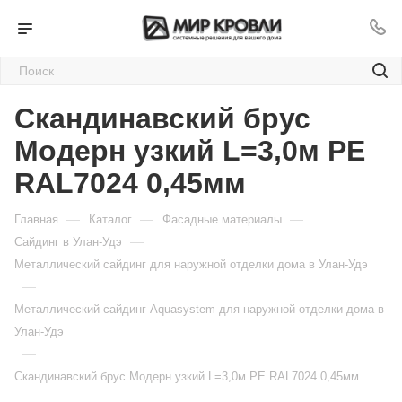
Скандинавский брус
Модерн узкий L=3,0м PE
RAL7024 0,45мм
—
—
—
Главная
Каталог
Фасадные материалы
—
Сайдинг в Улан-Удэ
Металлический сайдинг для наружной отделки дома в Улан-Удэ
—
Металлический сайдинг Aquasystem для наружной отделки дома в
Улан-Удэ
—
Скандинавский брус Модерн узкий L=3,0м PE RAL7024 0,45мм