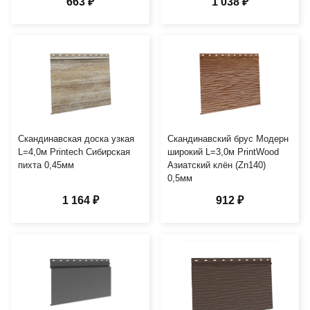
663 ₽
1 038 ₽
Скандинавская доска узкая
Скандинавский брус Модерн
L=4,0м Printech Сибирская
широкий L=3,0м PrintWood
пихта 0,45мм
Азиатский клён (Zn140)
0,5мм
1 164 ₽
912 ₽