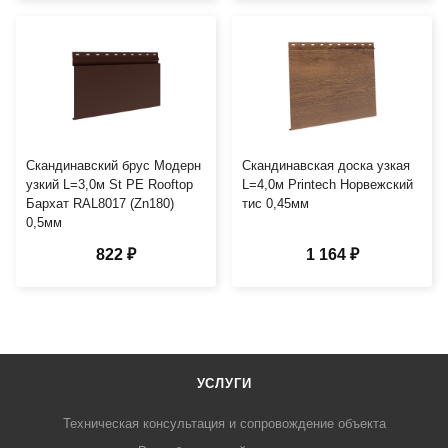
Скандинавский брус Модерн
Скандинавская доска узкая
узкий L=3,0м St PE Rooftop
L=4,0м Printech Норвежский
Бархат RAL8017 (Zn180)
тис 0,45мм
0,5мм
822 ₽
1 164 ₽
УСЛУГИ
Техническая консультация и сопровождение объекта