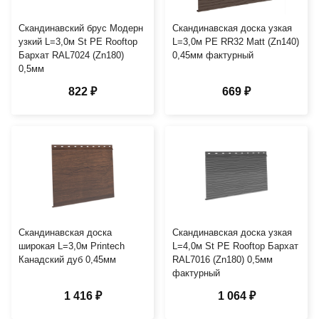
Скандинавский брус Модерн
Скандинавская доска узкая
узкий L=3,0м St PE Rooftop
L=3,0м PE RR32 Matt (Zn140)
Бархат RAL7024 (Zn180)
0,45мм фактурный
0,5мм
822 ₽
669 ₽
Скандинавская доска
Скандинавская доска узкая
широкая L=3,0м Printech
L=4,0м St PE Rooftop Бархат
Канадский дуб 0,45мм
RAL7016 (Zn180) 0,5мм
фактурный
1 416 ₽
1 064 ₽