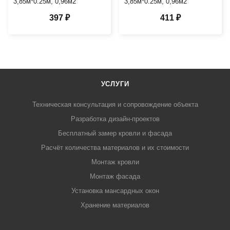
3,85м*0.25м, 0,96м2
3,85м*0.25м, 0,96м2
397 ₽
411 ₽
УСЛУГИ
Техническая консультация и сопровождение объекта
Разработка дизайн-проектов
Бесплатный замер кровли и фасада
Расчёт количества материалов и их стоимости
Монтаж кровли
Монтаж фасада
Установка мансардных окон
Хранение материалов