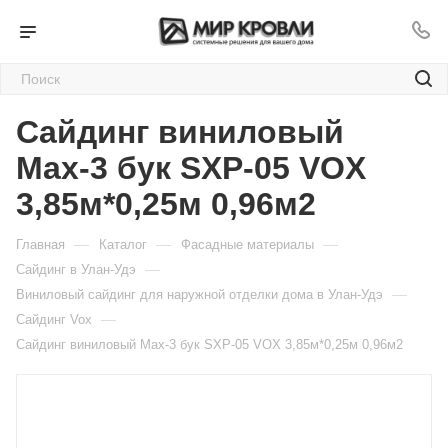
Сайдинг виниловый
Мах-3 бук SXP-05 VOX
3,85м*0,25м 0,96м2
—
—
—
Главная
Каталог
Фасадные материалы
—
Сайдинг в Улан-Удэ
—
Виниловый сайдинг для наружной отделки дома в Улан-Удэ
—
Cайдинг Vox
Сайдинг виниловый Мах-3 бук SXP-05 VOX 3,85м*0,25м 0,96м2