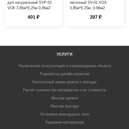
дуб натуральный SVP-01
песочный SV-01 VOX
VОХ 3,85м*0,25м 0,96м2
3,85м*0.25м, 0,96м2
401 ₽
397 ₽
УСЛУГИ
Техническая консультация и сопровождение объекта
Разработка дизайн-проектов
Бесплатный замер кровли и фасада
Расчёт количества материалов и их стоимости
Монтаж кровли
Монтаж фасада
Установка мансардных окон
Хранение материалов