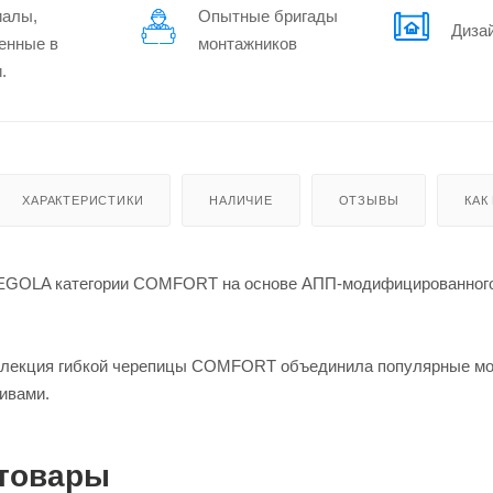
иалы,
Опытные бригады
Диза
енные в
монтажников
.
ХАРАКТЕРИСТИКИ
НАЛИЧИЕ
ОТЗЫВЫ
КАК
TEGOLA категории COMFORT на основе АПП-модифицированного 
ллекция гибкой черепицы COMFORT объединила популярные мод
ивами.
товары