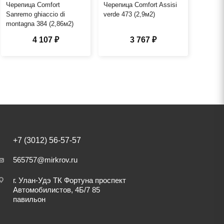
Черепица Comfort
Черепица Comfort Assisi
Sanremo ghiaccio di
verde 473 (2,9м2)
montagna 384 (2,86м2)
4 107 ₽
3 767 ₽
+7 (3012) 56-57-57
565757@mirkrov.ru
г. Улан-Удэ ​ТК Фортуна​ проспект
Автомобилистов, 4Б/7 ​85
павильон