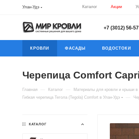
Каталог
Акции
У
Улан-Удэ
+7 (3012) 56-57
КРОВЛИ
ФАСАДЫ
ВОДОСТОКИ
Черепица Comfort Capri
—
—
Главная
Каталог
Материалы для кровли и крыши в
—
Гибкая черепица Тегола (Tegola) Comfort в Улан-Удэ
Че
КАТАЛОГ