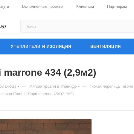
слуги
Выполненные проекты
Клиентам
Партнерам
-57
УТЕПЛИТЕЛИ И ИЗОЛЯЦИЯ
ВЕНТИЛЯЦИЯ
 marrone 434 (2,9м2)
—
—
 Улан-Удэ
Мягкая кровля в Улан-Удэ
Гибкая черепица Тегола 
репица Comfort Capri marrone 434 (2,9м2)