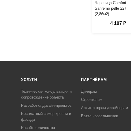
Черепица Comfort
Sanremo pelle 227
(2,86м2)
4 107 ₽
УСЛУГИ
ПАРТНЁРАМ
Техническая консультация и
Дилерам
сопровождение объекта
Строителям
Разработка дизайн-проектов
Архитекторам-дизайнерам
Бесплатный замер кровли и
Баттл кровельщиков
фасада
Расчёт количества