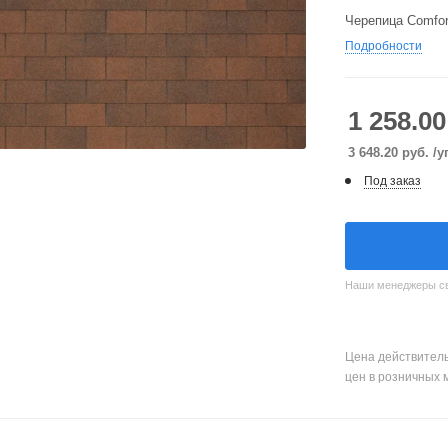
Черепица Comfort
Подробности
1 258.00
3 648.20
руб.
/у
Под заказ
Наши менеджеры свя
Цена действитель
цен в розничных 