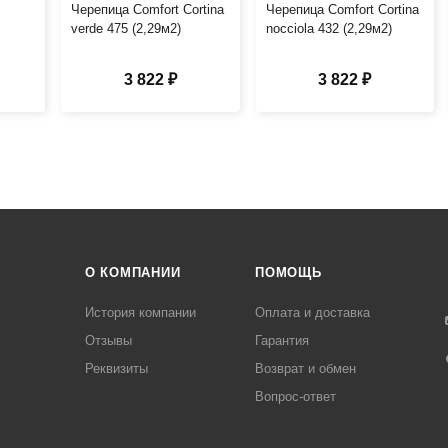
Черепица Comfort Cortina
Черепица Comfort Cortina
verde 475 (2,29м2)
nocciola 432 (2,29м2)
3 822 ₽
3 822 ₽
О КОМПАНИИ
ПОМОЩЬ
История компании
Оплата и доставка
Отзывы
Гарантия
Реквизиты
Возврат и обмен
Вопрос-ответ