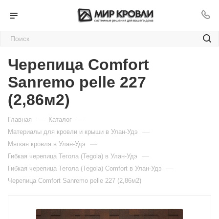
Черепица Comfort
Sanremo pelle 227
(2,86м2)
—
—
Главная
Каталог
—
Материалы для кровли и крыши в Улан-Удэ
—
Мягкая кровля в Улан-Удэ
—
Гибкая черепица Тегола (Tegola) в Улан-Удэ
—
Гибкая черепица Тегола (Tegola) Comfort в Улан-Удэ
Черепица Comfort Sanremo pelle 227 (2,86м2)