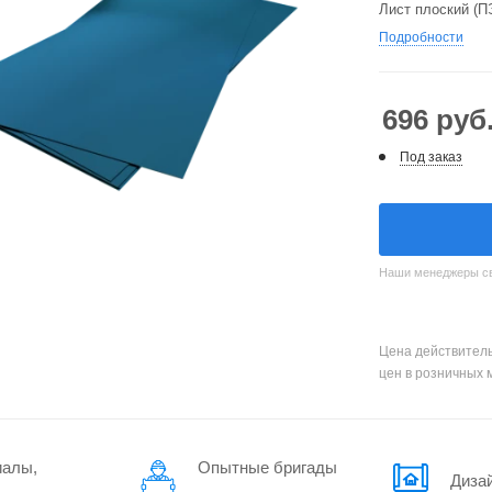
Лист плоский (П
Подробности
696
руб
Под заказ
Наши менеджеры свя
Цена действитель
цен в розничных 
иалы,
Опытные бригады
Диза