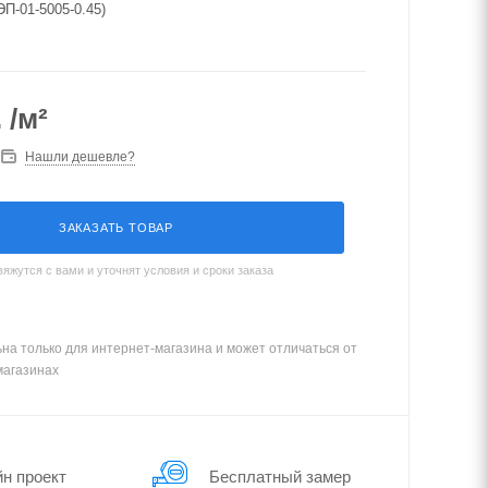
ЭП-01-5005-0.45)
.
/м²
Нашли дешевле?
ЗАКАЗАТЬ ТОВАР
жутся с вами и уточнят условия и сроки заказа
на только для интернет-магазина и может отличаться от
магазинах
йн проект
Бес­плат­ный замер