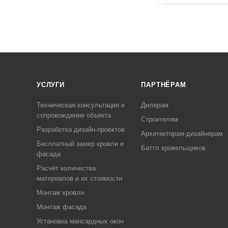
УСЛУГИ
ПАРТНЁРАМ
Техническая консультация и
Дилерам
сопровождение объекта
Строителям
Разработка дизайн-проектов
Архитекторам-дизайнерам
Бесплатный замер кровли и
Баттл кровельщиков
фасада
Расчёт количества
материалов и их стоимости
Монтаж кровли
Монтаж фасада
Установка мансардных окон